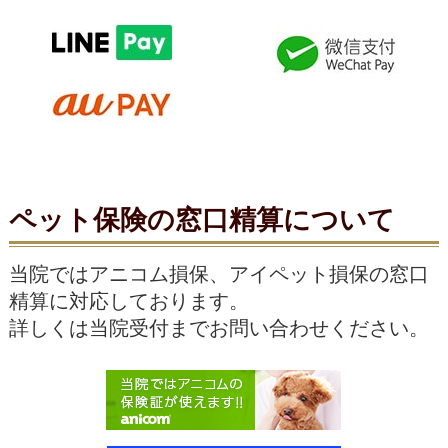
い。
【犬の予防薬の種類】
2026/02/02
✩オールインワンの飲み薬のタイプ
2月の診療日程
一つの予防薬でフィラリア予防＆ノミ＆マダ
ニ駆除ができます。また、お腹の中の寄生虫
2026年２月の診療日程です。
も駆除できます。
当院ではおやつタイプでは『ネクスガードス
３日は臨時休診です。
ペット保険の窓口精算について
ペクトラ』、錠剤では『クレデリオプラス』
をご用意しています。どちらも
(火)(木)(金)午前診療
ビーフフレーバーで簡単に飲んでくれること
当院ではアニコム損保、アイペット損保の窓口
今月の土曜診療は７日です。
が多いです。最近ではこのタイプを一年中、
精算に対応しております。
月一回される方も増えてきています。食べ物
９時～１１時３０分
詳しくは当院受付までお問い合わせください。
アレルギーのある場合は獣医師にご相談くだ
さい。
診療は予約制ではありません。
✩フィラリア予防と、ノミ＆マダニ予防それ
歯石除去、去勢手術、避妊手術にも対応して
ぞれ別のタイプ
います（予約制）