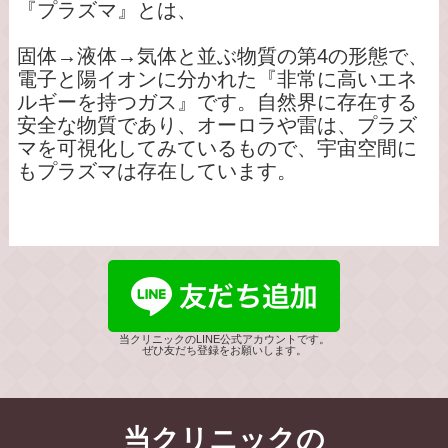
お気軽にお問合せください。
『プラズマ』とは、
固体→液体→気体と並ぶ物質の第4の形態で、
電子と陽イオンに分かれた『非常に高いエネ
ルギーを持つガス』です。自然界に存在する
＊当院では獣医師を募集しています。
安全な物質であり、オーロラや雷は、プラズ
マを可視化してみているもので、宇宙空間に
もプラズマは存在しています。
2026/07/01
『プラズマ』を医療分野で活用
7月の診療日程
プラズマ治療はヨーロッパでは人医療に使わ
2026年７月の診療日程です。
れている最先端医療です。
医療につかうプラズマは、安全な低温プラズ
７月は午前診療です。
当クリニックのLINE公式アカウントです。
マです。プラズマが生成する活性ガスが体に
９時～１１時３０分です。
ぜひ友だち登録をお願いします。
優しい治療法として注目されています。
(火)(木)(金)午前診療
プラズマガスの効能として
今月の土曜診療は１１日と２５日です。
当クリニックの