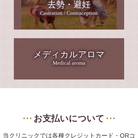
去勢・避妊
2026年４月の診療日程です。
がでたときにはすでに危険な状態で肺や心臓
Castration / Contraception
に重篤なダメージを負っています。急に突然
４月は午後の診療もあります。
死に至ることもあります。最近ではフィラリ
１５時～１５時５０分です。
ア症にかかっている猫ちゃんも意外といるこ
とが明らかとなり(10頭に1頭が抗体陽性との
２日と７日は臨時休診です。
報告もあり)、室内だけで生活している犬や猫
でも、フィラリア感染のリスクは大いにあり
メディカルアロマ
(火)(木)(金)午前診療＋午後診療
ます。
今月の土曜診療は４日と１８日です。
Medical aroma
【どうやってフィラリアは寄生するの？】
３日、９日、１８日、２３日は午前診療で午
後の診療はお休みです。
フィラリア症にかかっている動物の体内の血
液中にはフィラリアの子虫がいます。蚊が子
LINE公式アカウントやインスタに診療カレン
虫も一緒に吸血し、その蚊が健康な動物を吸
ダーを載せています。
収することでフィラリアがうつります。その
子虫は数ヶ月かけて成虫になり心臓に寄生し
お支払いについて
診療は予約制ではありません。
ます。フィラリア予防は、厳密にいうとフィ
ラリア駆除といえます 。この感染した子虫を
予約なしで狂犬病ワクチン、混合ワクチン、
薬で駆除して、成虫にならないようにするの
当クリニックでは各種クレジットカード・QRコ