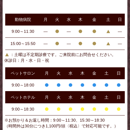
2025年12月診療日程
生後8週齢以降から予防を始めましょう。体重
によって予防薬の量も変わりますので、体重
2日午前診療（９時～１１時３０分）
動物病院
月
火
水
木
金
土
日
の変動がある成長期などは毎月体重測定して
4日午前診療（９時～１１時３０分）
から予防薬をもらいましょう。
5日午前診療（９時～１１時３０分）
9:00～11:30
―
―
―
【予防薬を飲んでいても吸血されるの？】
9日午前診療（９時～１１時３０分）
15:00～15:50
―
―
―
11日午前診療（９時～１１時３０分）
予防薬を飲んでいても、吸血されるのには変
：土曜は不定期診療です。ご来院前にお問合せください。
12日午前診療（９時～１１時３０分）
わありません。予防薬を飲んでいれば、虫を
休診日：月・水・日・祝
寄せ付けないバリアが出来ると思われている
13日午前診療（９時～１１時３０分）
方もいますが、そうではありません。予防薬
ペットサロン
月
火
水
木
金
土
日
を飲ませれば、犬と猫の血液中に有効成分が
16日午前診療（９時～１１時３０分）
9:00～18:00
ありますので、その有効成分を一緒に寄生虫
18日午前診療（９時～１１時３０分）
が吸血することでノミ＆マダニは死滅しま
19日午前診療（９時～１１時３０分）
ペットホテル
月
火
水
木
金
土
日
す。
9:00～18:30
23日午前診療（９時～１１時３０分）
【吸血されないようにできることは何かあ
25日午前診療（９時～１１時３０分）
る？】
※お預かり＆お返し時間：9:00～11:30、15:30～18:30
26日午前診療（９時～１１時３０分）
（時間外は30分につき1,100円/頭〈税込〉で対応可能です。）