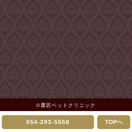
１4日午前診療（９時～１１時３０分）
１８日午前診療（９時～１１時３０分）
2025/02/01
２０日午前診療（９時～１１時３０分）
犬のアレルギー性皮膚炎について
２１日午前診療（９時～１１時３０分）
２５日午前診療（９時～１１時３０分）
犬のアレルギー性皮膚炎では、原因から食物
２７日午前診療（９時～１１時３０分）
アレルギーと犬アトピー性皮膚炎に分類され
２８日午前診療（９時～１１時３０分）
ます。
２９日午前診療（９時～１１時３０分）
どちらも、皮膚に痒みがある症状が典型的な
特徴です。
＊鷹匠ペットクリニックでは獣医師を募集し
その痒みの症状が体のどこの部位に発症して
ています。お気軽にお問合せください。
いるのか、痒みに季節性はあるのかなどか
ら、大まかに食べ物アレルギーと犬アトピー
性皮膚炎を見分けられることもあります。
©鷹匠ペットクリニック
2025/09/01
✩食物アレルギーの場合
054-293-5558
TOPへ
・1歳未満からの発症、
9月の診療日程