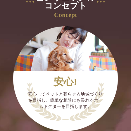
コンセプト
✩皮膚表面や粘膜の細胞を活性化
✩傷の治りを早める
LINE公式アカウントやインスタに診療カレン
Concept
✩消炎
ダーを載せています。
組織修復を促進することが分かっています。
診療は予約制ではありません。
予約なしで狂犬病ワクチン、混合ワクチン、
プラズマ治療には、強力な創傷治癒効果があ
接種できますのでご利用ください。
り、口腔内炎症や皮膚の創傷など、治療箇所
が体表にある場合に優位な治療といえます。
歯石除去、去勢手術、避妊手術にも対応して
います（予約制）
安心!
現在動物医療において、
最新の医療機器、プラズマ治療も可能です。
お気軽にお問合せください。
安心してペットと暮らせる地域づくり
世界初となる動物用プラズマ治療器、
を目指し、簡単な相談にも乗れるホー
ムドクターを目指します。
麻酔なしで出来る犬の口腔治療器として
『Pidi』があります。正式な動物専用医療機器
として農水省から認可され、有効性と安全性
が証明されています。
＊当院では獣医師を募集しています。