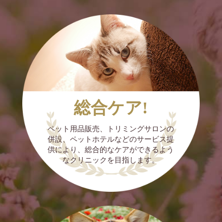
『口腔内プラズマ治療のメリット』は
2026/06/02
6月の診療日程
✩全く痛みなし
✩無麻酔でできる
2026年6月の診療日程です。
✩ゆるめの常温の風(プラズマガス)を2分程度
ふきつけるだけ
6月は午後の診療もあります。
総合ケア!
✩刺激少なく副作用少ない
１５時～１５時５０分です。
✩本来の自然治癒力を強力サポート(免疫向
ペット用品販売、トリミングサロンの
上、細胞活性化)
(火)(木)(金)午前診療＋午後診療
併設、ペットホテルなどのサービス提
✩プラズマ以外にオゾンも発生するため、プ
今月の土曜診療は6日と20日です。
供により、総合的なケアができるよう
ラズマの効能だけでなくオゾンによる、殺菌
なクリニックを目指します。
作用、消炎効果、血流促進作用も期待できる
11日は午前診療で午後の診療はお休みです。
✩プラズマ口腔治療の適応範囲が、軽度〜重
度まで 幅広い
25日は終日臨時休診です。
・麻酔をかけてスケーリングするまでもない
が、口臭や歯肉炎がある子に
LINE公式アカウントやインスタに診療カレン
・老齢や基礎疾患などで、麻酔が難しくスケ