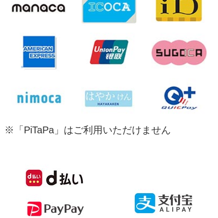
【ノミ＆マダニの感染について】
５日と１９日と３１日は臨時休診です。
ノミもマダニもペットの皮膚にくっついて吸
(火)(木)(金)午前診療
血します。
今月の土曜診療は７日です。
ノミは、ノミの成虫が直接感染する場合とノ
ミの卵が付着して感染する場合があります。
９時～１１時３０分
室内飼いしているペットにも、人の衣類に付
着した虫卵から感染することもありますの
診療は予約制ではありません。
で、完全室内飼いの犬や猫にもノミの感染が
みられることもよくあります。ノミは、人に
歯石除去、去勢手術、避妊手術にも対応して
対しても吸血しますし皮膚炎をおこします。
います（予約制）
※「PiTaPa」はご利用いただけません
マダニは屋外で感染します。マダニは一度噛
み付いて吸血したら、マダニがボタン大に膨
最新の医療機器、プラズマ治療も可能です。
れ上がるほど吸血します。マダニで怖いこと
お気軽にお問合せください。
は、人に対して出血性の伝染病や脳炎をおこ
す伝染病など怖い病気をマダニが媒介するこ
とです。そのため、マダニ感染を見つけたら
決して飼い主さんがマダニを取ることはしな
いで、動物病院で除去するようにしてくださ
＊当院では獣医師を募集しています。