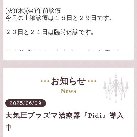
(火)(木)(金)午前診療
今月の土曜診療は１５日と２９日です。
２０日と２１日は臨時休診です。
LINE公式アカウントやインスタに診療カレン
ダーを載せています。
診療は予約制ではありません。
お知らせ
予約なしで狂犬病ワクチン、混合ワクチン、
News
接種できますのでご利用ください。
2025/06/09
歯石除去、去勢手術、避妊手術にも対応して
大気圧プラズマ治療器『Pidi』導入
います（予約制）
中
最新の医療機器、プラズマ治療も可能です。