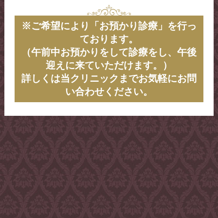
ペット用の虫除けスプレーや忌避効果のある
27日午前診療（９時～１１時３０分）
ボディースーツなどを着用して、忌避作用の
※ご希望により「お預かり診療」を行っ
あるアイテムを使う。特に森林に行く場合
ております。
は、対策をしていった方がいいでしょう。そ
＊鷹匠ペットクリニックでは獣医師を募集し
れでも、吸血されてしまうこともありますの
（午前中お預かりをして診療をし、午後
ています。お気軽にお問合せください。
で、対策をしても予防薬は飲ませましょう。
迎えに来ていただけます。）
当院では、ペットに安心安全なメディカルア
詳しくは当クリニックまでお気軽にお問
ロマの虫除けスプレーをお出ししています、
い合わせください。
また忌避効果のあるウェアもご用意しており
2025/11/01
ます。
2025年11月の診療日程
１日午前診療（９時～１１時３０分）
【予防薬を選ぶときの注意】
４日午前診療（９時～１１時３０分）
動物病院以外で購入されたものは、効き目が
６日午前診療（９時～１１時３０分）
弱かったり、副作用が出やすいものもありま
７日午前診療（９時～１１時３０分）
す。獣医師の指示で処方された効果のある安
全性の高い予防薬を使いましょう。
１１日午前診療（９時～１１時３０分）