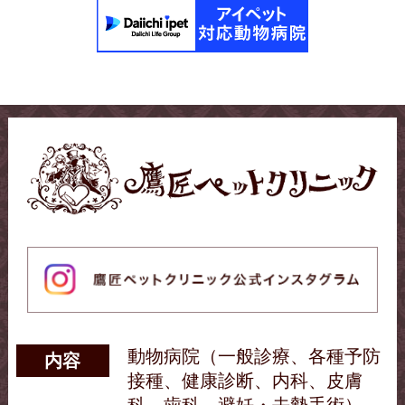
5〜12月は2種類の予防薬を月1回のませる。
1〜4月は1種類(ノミ＆マダニ予防薬)をのませ
最新の医療機器、プラズマ治療も可能です。
る。ノミ＆マダニ予防薬は、飲み薬とスポッ
お気軽にお問合せください。
トタイプどちらもあります。
✩スポットタイプ
フィラリア予防とノミ予防を兼ね備えたもの
もあります。(ただし、マダニ予防はできませ
＊当院では獣医師を募集しています。
んのでご注意ください。)
【フィラリア予防薬を飲ませる前に必要なこ
2026/01/05
と】
あけましておめでとうございます。
フィラリア予防薬を5月から飲ませる前には、
動物病院にて、必ずフィラリア症に感染して
2026年１月の診療日程です。
いないかを血液検査で確認する必要がありま
本年もよろしくお願いいたします。
す。万が一、感染している犬にフィラリア予
動物病院（一般診療、各種予防
内容
防薬を与えるとショック死をしてしまうこと
(火)(木)(金)午前診療
接種、健康診断、内科、皮膚
もあるからです。
今月の土曜診療は１７日です。