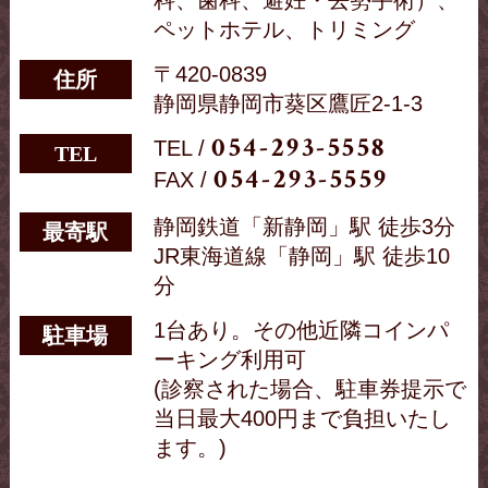
科、歯科、避妊・去勢手術）、
一年中忘れずに予防している場合は血液検査
ペットホテル、トリミング
は免除していますが、一回でも予防を忘れて
９時～１１時３０分
しまった場合は血液検査をしてください。血
〒420-0839
住所
液検査で陰性がでても、成虫がいないという
診療は予約制ではありません。
静岡県静岡市葵区鷹匠2-1-3
ことで、幼虫はいる可能性がいるため、予防
薬を飲ませたあとにまれにショックを起こす
歯石除去、去勢手術、避妊手術にも対応して
TEL /
054-293-5558
TEL
場合もありますので、予防薬を飲ませるとき
います（予約制）
FAX /
054-293-5559
は、飼い主さんが在宅時の午前中にしたほう
がいいでしょう。
最新の医療機器、プラズマ治療も可能です。
静岡鉄道「新静岡」駅 徒歩3分
最寄駅
お気軽にお問合せください。
JR東海道線「静岡」駅 徒歩10
【猫の予防薬】
分
✩スポットタイプ
1台あり。その他近隣コインパ
駐車場
月一回、背中に垂らすだけなので簡単です。
ーキング利用可
フィラリア予防もノミ＆マダニ駆除、お腹の
＊当院では獣医師を募集しています。
(診察された場合、駐車券提示で
虫の駆除もできるオールインワンのものや、
ノミ＆マダニ予防だけのタイプもあります。
当日最大400円まで負担いたし
ます。)
【予防は生後いつから？】
2025/12/01