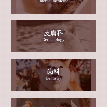
Internal medicine
のフィラリア予防、ノミ＆マダニ予防のおさ
予約なしで狂犬病ワクチン、混合ワクチン、
らいをしてみましょう。
接種できますのでご利用ください。
【必要な予防の時期の違い】
歯石除去、去勢手術、避妊手術にも対応して
います（予約制）
フィラリア予防は5〜12月(最近は温暖化より4
皮膚科
月からオススメする地域もあります)
最新の医療機器、プラズマ治療も可能です。
Dermatology
ノミ＆マダニ予防は一年中。
お気軽にお問合せください。
ですが、最近は両方の予防を一年中される方
も増えています。
【フィラリア症とは】
歯科
＊当院では獣医師を募集しています。
フィラリアという細長いそうめんのような寄
Dentistry
生虫(フィラリアの成虫)が犬の心臓に寄生し
て、心臓や肝臓や腎臓に命に関わる症状をお
こす怖い病気です。
2026/04/01
猫では、犬よりも感染率は低いですが感染し
ます。猫のフィラリア症は診断も治療も難し
4月の診療日程
く、無症状である期間が長く、咳などの症状