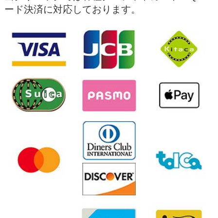
接種できますのでご利用ください。
がフィラリア症の予防なのです。なので、予
ード決済に対応しております。
防のシーズンが、蚊が出始めた一ヶ月後か
歯石除去、去勢手術、避妊手術にも対応して
ら、蚊が出なくなった時期の一ヶ月後まで
います（予約制）
で、月1回の予防(駆除)が必要なのはそのため
です。
最新の医療機器、プラズマ治療も可能です。
お気軽にお問合せください。
【フィラリア症の治療は感染させないことが
大事】
フィラリア症になってからの治療は、新たに
感染させない、そしてフィラリアの成虫の寿
＊当院では獣医師を募集しています。
命が来るのを待つ、というパターンと、心臓
に寄生したフィラリアを摘出するパターンが
あります。しかし、一度フィラリア症に感染
してしまうと心臓や血管の形態的な以上や機
2026/03/02
能不全は一生続くことになります。
そのため、感染後に治療をするのではなく、
3月の診療日程
感染させないこと予防がとても大切になりま
す。
2026年３月の診療日程です。