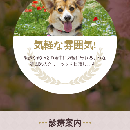
ダーを載せています。
ーリングや抜歯ができない子に
・麻酔をかけて歯石を除去したり抜歯をした
診療は予約制ではありません。
子に
予約なしで狂犬病ワクチン、混合ワクチン、
ただし、プラズマ治療で歯石が除去できるわ
接種できますのでご利用ください。
けありませんので、歯石がひどい子の場合、
気軽な雰囲気!
本来一度きれいにスケーリングするし歯周病
歯石除去、去勢手術、避妊手術にも対応して
変のある歯を抜歯する方が、プラズマ治療が
います（予約制）
散歩や買い物の途中に気軽に寄れるような
より有効となります。
雰囲気のクリニックを目指します。
最新の医療機器、プラズマ治療も可能です。
お気軽にお問合せください。
『犬の口腔プラズマ治療のやり方』
✩無麻酔で歯肉に風をあてるだけ
✩2cm²につき約15秒なので口腔内全体では、
2〜4分で施術
＊当院では獣医師を募集しています。
✩初回は週一回以上の照射を推奨、計4回で1
クール
診療案内
✩毎日照射でもOK