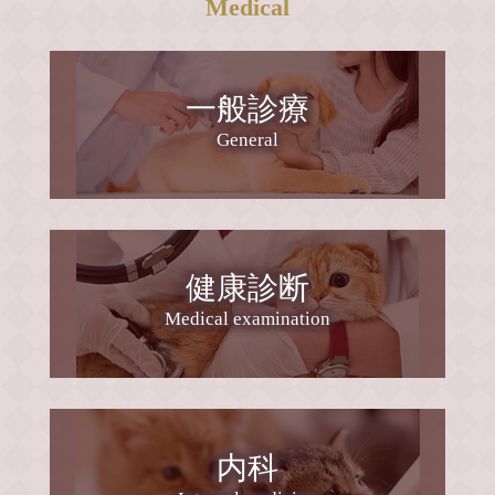
Medical
2026/05/01
現在、口腔治療器としてのみ認可されてお
り、適用外使用とはなりますが体表の炎症(ア
５月の診療日程です
トピー性皮膚炎・膿皮症・指間炎など)や創傷
一般診療
2026年5月の診療日程です。
治癒目的としても期待されています。
General
5月は午後の診療もあります。
当院では飼い主さんとご相談の上、獣医師の
１５時～１５時５０分です。
判断のもと、皮膚炎や創傷治癒目的にプラズ
マ治療を一部取りいれております。
(火)(木)(金)午前診療＋午後診療
今月の土曜診療は2日と16日です。
健康診断
1日、8日、28日は午前診療で午後の診療はお
Medical examination
休みです。
2025/02/28
ノミ・マダニ・フィラリア予防
LINE公式アカウントやインスタに診療カレン
ダーを載せています。
今年もフィラリア予防のシーズンがやってき
ますね。
内科
診療は予約制ではありません。
なぜ寄生虫感染の予防が必要なのか、犬と猫